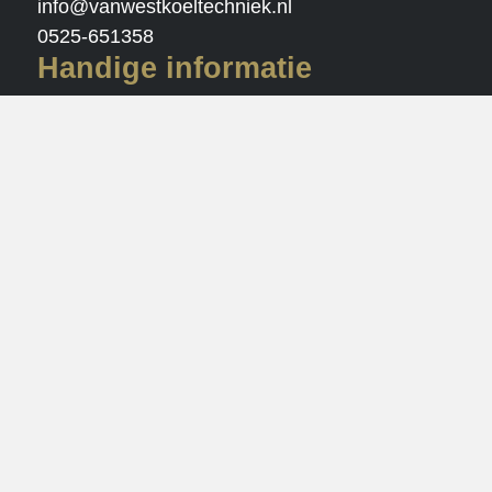
info@vanwestkoeltechniek.nl
0525-651358
Handige informatie
Veelgestelde vragen
Werkzoekende
Vacatures
Open sollicitatie
Vakgebieden
Job alert
Social media
LinkedIn